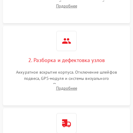
передачи видеосигнала. Считывание логов ошибок через
Подробнее
полетное ПО для определения характера неисправности.
2. Разборка и дефектовка узлов
Аккуратное вскрытие корпуса. Отключение шлейфов
подвеса, GPS-модуля и системы визуального
позиционирования. Проверка полетного контроллера,
Подробнее
регуляторов оборотов (ESC) и бесколлекторных моторов на
короткое замыкание.