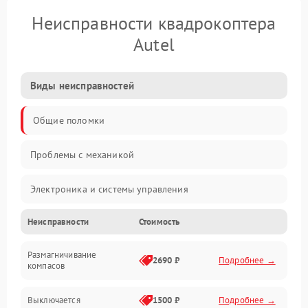
Неисправности квадрокоптера
Autel
Виды неисправностей
Общие поломки
Проблемы с механикой
Электроника и системы управления
Неисправности
Стоимость
Проблемы с сигналом
Размагничивание
Двигатели и силовая установка
2690 ₽
Подробнее →
компасов
ESC и питание
Выключается
1500 ₽
Подробнее →