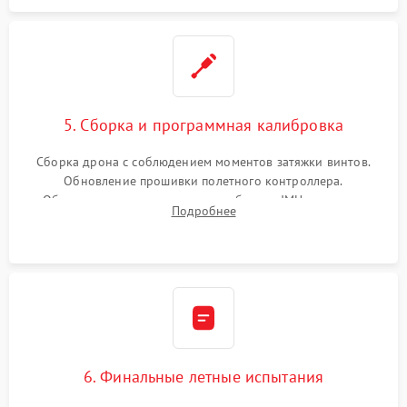
5. Сборка и программная калибровка
Сборка дрона с соблюдением моментов затяжки винтов.
Обновление прошивки полетного контроллера.
Обязательная программная калибровка IMU-сенсоров,
Подробнее
компаса, датчиков позиционирования и горизонта подвеса
камеры.
6. Финальные летные испытания