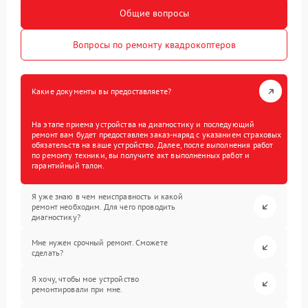
Общие вопросы
Вопросы по ремонту квадрокоптеров
Какие документы вы предоставляете?
На этапе приема устройства на диагностику и последующий
ремонт вам будет предоставлен заказ-наряд с указанием страховых
обязательств на ваше устройство. Далее, после выполнения работ
по ремонту техники, вы получите акт выполненных работ и
гарантийный талон.
Я уже знаю в чем неисправность и какой
ремонт необходим. Для чего проводить
диагностику?
Мне нужен срочный ремонт. Сможете
сделать?
Я хочу, чтобы мое устройство
ремонтировали при мне.