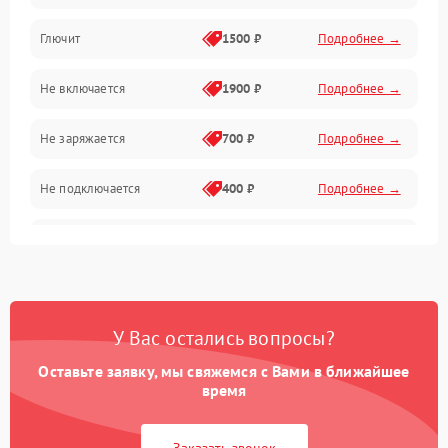
Камера и подвес
Глючит
1500 ₽
Подробнее →
Механические повреждения
Не включается
1900 ₽
Подробнее →
Программные сбои
Не заряжается
700 ₽
Подробнее →
Связь и телеметрия
Не подключается
400 ₽
Подробнее →
Температурные и внешние факторы
Нет изображения
2300 ₽
Подробнее →
Пропеллеры
Камеры
У Вас остались вопросы?
Оставьте заявку, мы свяжемся с Вами в ближайшее
время