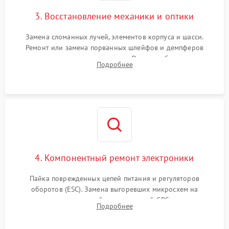
3. Восстановление механики и оптики
Замена сломанных лучей, элементов корпуса и шасси.
Ремонт или замена порванных шлейфов и демпферов
трехосевого подвеса камеры. Очистка объектива,
Подробнее
восстановление механизма фокусировки. Установка новых
пропеллеров.
4. Компонентный ремонт электроники
Пайка поврежденных цепей питания и регуляторов
оборотов (ESC). Замена выгоревших микросхем на
материнской плате, модулей GPS
Подробнее