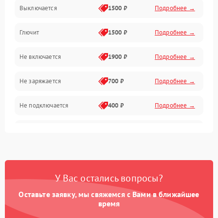
ESC и питание
Выключается
1500 ₽
Подробнее →
Камера и подвес
Глючит
1500 ₽
Подробнее →
Механические повреждения
Не включается
1900 ₽
Подробнее →
Программные сбои
Не заряжается
700 ₽
Подробнее →
Связь и телеметрия
Не подключается
400 ₽
Подробнее →
Температурные и внешние факторы
Нет изображения
2300 ₽
Подробнее →
Пропеллеры
Камеры
У Вас остались вопросы?
Оставьте заявку, мы свяжемся с Вами в ближайшее
время