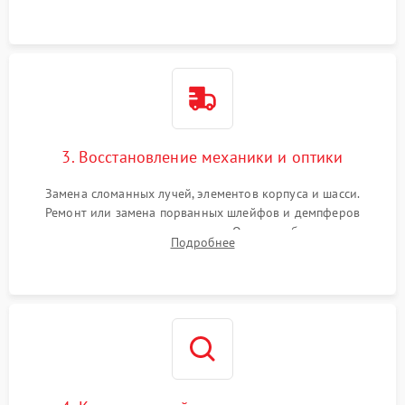
регуляторов оборотов (ESC) и бесколлекторных моторов на
короткое замыкание.
3. Восстановление механики и оптики
Замена сломанных лучей, элементов корпуса и шасси.
Ремонт или замена порванных шлейфов и демпферов
трехосевого подвеса камеры. Очистка объектива,
Подробнее
восстановление механизма фокусировки. Установка новых
пропеллеров.