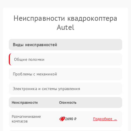
Неисправности квадрокоптера
Autel
Виды неисправностей
Общие поломки
Проблемы с механикой
Электроника и системы управления
Неисправности
Стоимость
Проблемы с сигналом
Размагничивание
Двигатели и силовая установка
2690 ₽
Подробнее →
компасов