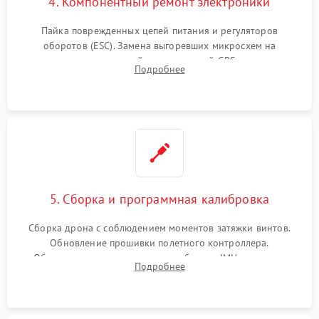
4. Компонентный ремонт электроники
Пайка поврежденных цепей питания и регуляторов
оборотов (ESC). Замена выгоревших микросхем на
материнской плате, модулей GPS
Подробнее
5. Сборка и программная калибровка
Сборка дрона с соблюдением моментов затяжки винтов.
Обновление прошивки полетного контроллера.
Обязательная программная калибровка IMU-сенсоров,
Подробнее
компаса, датчиков позиционирования и горизонта подвеса
камеры.