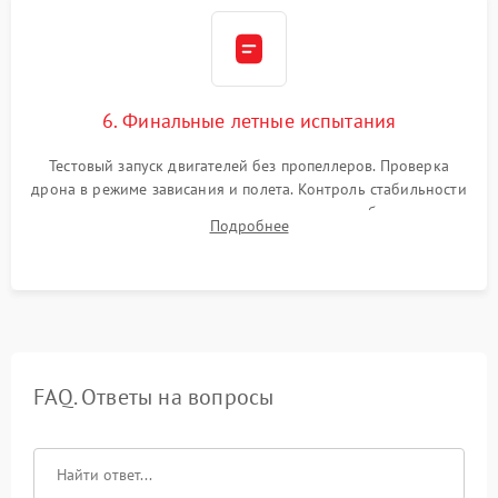
6. Финальные летные испытания
Тестовый запуск двигателей без пропеллеров. Проверка
дрона в режиме зависания и полета. Контроль стабильности
удержания точки, качества передачи видео, работы системы
Подробнее
возврата домой (RTH) и дальности радиосвязи.
FAQ. Ответы на вопросы