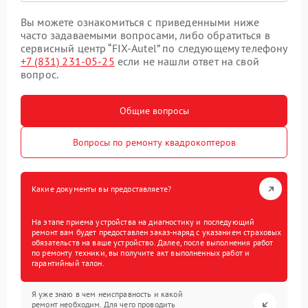
Вы можете ознакомиться с приведенными ниже
часто задаваемыми вопросами, либо обратиться в
сервисный центр “FIX-Autel” по следующему телефону
+7 (831) 231-05-25
если не нашли ответ на свой
вопрос.
Общие вопросы
Вопросы по ремонту квадрокоптеров
Какие документы вы предоставляете?
На этапе приема устройства на диагностику и последующий
ремонт вам будет предоставлен заказ-наряд с указанием страховых
обязательств на ваше устройство. Далее, после выполнения работ
по ремонту техники, вы получите акт выполненных работ и
гарантийный талон.
Я уже знаю в чем неисправность и какой
ремонт необходим. Для чего проводить