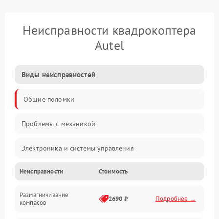
Неисправности квадрокоптера
Autel
Виды неисправностей
Общие поломки
Проблемы с механикой
Электроника и системы управления
Неисправности
Стоимость
Проблемы с сигналом
Размагничивание
Двигатели и силовая установка
2690 ₽
Подробнее →
компасов