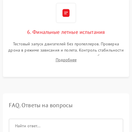
6. Финальные летные испытания
Тестовый запуск двигателей без пропеллеров. Проверка
дрона в режиме зависания и полета. Контроль стабильности
удержания точки, качества передачи видео, работы системы
Подробнее
возврата домой (RTH) и дальности радиосвязи.
FAQ. Ответы на вопросы