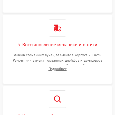
регуляторов оборотов (ESC) и бесколлекторных моторов на
короткое замыкание.
3. Восстановление механики и оптики
Замена сломанных лучей, элементов корпуса и шасси.
Ремонт или замена порванных шлейфов и демпферов
трехосевого подвеса камеры. Очистка объектива,
Подробнее
восстановление механизма фокусировки. Установка новых
пропеллеров.