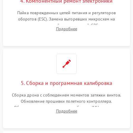
4. Компонентный ремонт электроники
Пайка поврежденных цепей питания и регуляторов
оборотов (ESC). Замена выгоревших микросхем на
материнской плате, модулей GPS
Подробнее
5. Сборка и программная калибровка
Сборка дрона с соблюдением моментов затяжки винтов.
Обновление прошивки полетного контроллера.
Обязательная программная калибровка IMU-сенсоров,
Подробнее
компаса, датчиков позиционирования и горизонта подвеса
камеры.