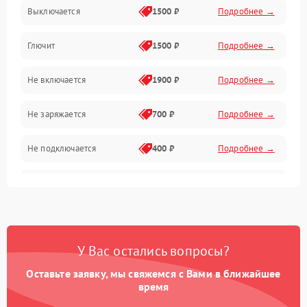
ESC и питание
Выключается
1500 ₽
Подробнее →
Камера и подвес
Глючит
1500 ₽
Подробнее →
Механические повреждения
Не включается
1900 ₽
Подробнее →
Программные сбои
Не заряжается
700 ₽
Подробнее →
Связь и телеметрия
Не подключается
400 ₽
Подробнее →
Температурные и внешние факторы
Нет изображения
2300 ₽
Подробнее →
Пропеллеры
Камеры
У Вас остались вопросы?
Оставьте заявку, мы свяжемся с Вами в ближайшее
время