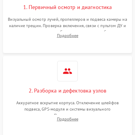
1. Первичный осмотр и диагностика
Визуальный осмотр лучей, пропеллеров и подвеса камеры на
наличие трещин. Проверка включения, связи с пультом ДУ и
передачи видеосигнала. Считывание логов ошибок через
Подробнее
полетное ПО для определения характера неисправности.
2. Разборка и дефектовка узлов
Аккуратное вскрытие корпуса. Отключение шлейфов
подвеса, GPS-модуля и системы визуального
позиционирования. Проверка полетного контроллера,
Подробнее
регуляторов оборотов (ESC) и бесколлекторных моторов на
короткое замыкание.