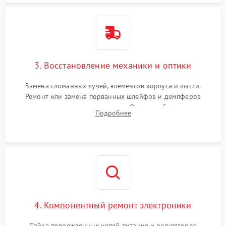
3. Восстановление механики и оптики
Замена сломанных лучей, элементов корпуса и шасси.
Ремонт или замена порванных шлейфов и демпферов
трехосевого подвеса камеры. Очистка объектива,
Подробнее
восстановление механизма фокусировки. Установка новых
пропеллеров.
4. Компонентный ремонт электроники
Пайка поврежденных цепей питания и регуляторов