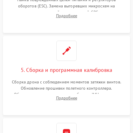
оборотов (ESC). Замена выгоревших микросхем на
материнской плате, модулей GPS
Подробнее
5. Сборка и программная калибровка
Сборка дрона с соблюдением моментов затяжки винтов.
Обновление прошивки полетного контроллера.
Обязательная программная калибровка IMU-сенсоров,
Подробнее
компаса, датчиков позиционирования и горизонта подвеса
камеры.