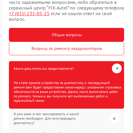
часто задаваемыми вопросами, либо обратиться в
сервисный центр “FIX-Autel” по следующему телефону
+7 (831) 231-05-25
если не нашли ответ на свой
вопрос.
Общие вопросы
Вопросы по ремонту квадрокоптеров
Какие документы вы предоставляете?
На этапе приема устройства на диагностику и последующий
ремонт вам будет предоставлен заказ-наряд с указанием страховых
обязательств на ваше устройство. Далее, после выполнения работ
по ремонту техники, вы получите акт выполненных работ и
гарантийный талон.
Я уже знаю в чем неисправность и какой
ремонт необходим. Для чего проводить
диагностику?