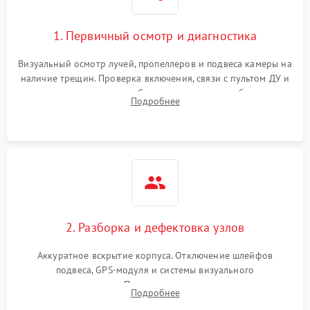
1. Первичный осмотр и диагностика
Визуальный осмотр лучей, пропеллеров и подвеса камеры на
наличие трещин. Проверка включения, связи с пультом ДУ и
передачи видеосигнала. Считывание логов ошибок через
Подробнее
полетное ПО для определения характера неисправности.
2. Разборка и дефектовка узлов
Аккуратное вскрытие корпуса. Отключение шлейфов
подвеса, GPS-модуля и системы визуального
позиционирования. Проверка полетного контроллера,
Подробнее
регуляторов оборотов (ESC) и бесколлекторных моторов на