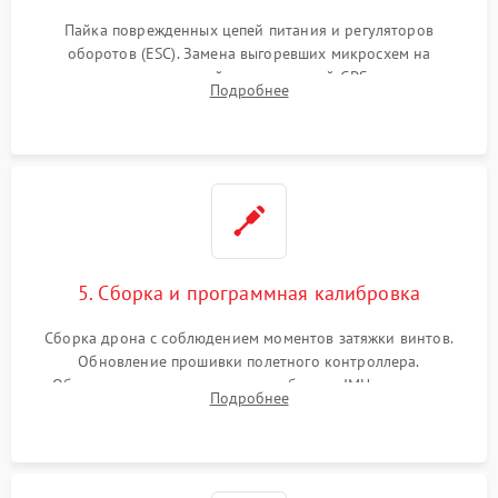
Пайка поврежденных цепей питания и регуляторов
оборотов (ESC). Замена выгоревших микросхем на
материнской плате, модулей GPS
Подробнее
5. Сборка и программная калибровка
Сборка дрона с соблюдением моментов затяжки винтов.
Обновление прошивки полетного контроллера.
Обязательная программная калибровка IMU-сенсоров,
Подробнее
компаса, датчиков позиционирования и горизонта подвеса
камеры.