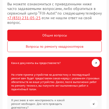
Вы можете ознакомиться с приведенными ниже
часто задаваемыми вопросами, либо обратиться в
сервисный центр “FIX-Autel” по следующему телефону
+7 (831) 231-05-25
если не нашли ответ на свой
вопрос.
Общие вопросы
Вопросы по ремонту квадрокоптеров
Какие документы вы предоставляете?
На этапе приема устройства на диагностику и последующий
ремонт вам будет предоставлен заказ-наряд с указанием страховых
обязательств на ваше устройство. Далее, после выполнения работ
по ремонту техники, вы получите акт выполненных работ и
гарантийный талон.
Я уже знаю в чем неисправность и какой
ремонт необходим. Для чего проводить
диагностику?