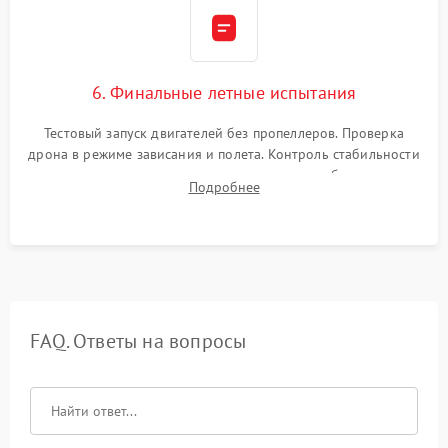
6. Финальные летные испытания
Тестовый запуск двигателей без пропеллеров. Проверка
дрона в режиме зависания и полета. Контроль стабильности
удержания точки, качества передачи видео, работы системы
Подробнее
возврата домой (RTH) и дальности радиосвязи.
FAQ. Ответы на вопросы