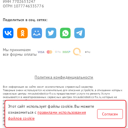
ИНН 7702633247
ОГРН 1077746335776
Поделиться в соц. сетях:
Мы принимаем
все формы оплаты
Политика конфиденциальности
Вся информация на сайте носит исключительно справочный характер.
Товарные знаки используются исключительно для описания устройств, в отношении которых
сервисные центры nnv.autelrobotics-fix.ru предоставляют услуги по ремонту. Услуги
оказываются в неавторизованных сервисных центрах nnv.autelrobotics-fix.ru, которые не
связаны с правообладателями товарных знаков или их официальными представителями.
Ремонт осуществляется для устройств, уже введенных в гражданский оборот в соответствии
Этот сайт использует файлы cookie. Вы можете
со статьей 1487 ГК РФ.
Использование товарных знаков не преследует цели индивидуализации услуг или введения
ознакомиться с
правилами использования
Согласен
потребителей в заблуждение, а служит для информирования о предоставляемых услугах по
ремонту техники указанных брендов.
файлов cookie
Представленная на сайте информация не является публичной офертой, определяемой
положениями Статьи 437(2) Гражданского кодекса РФ