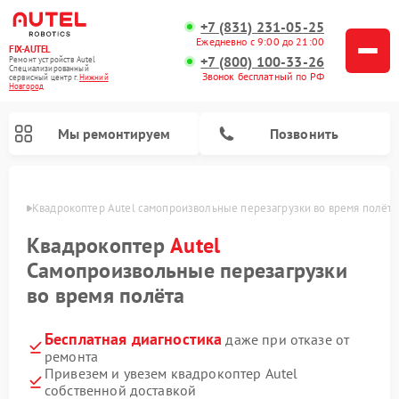
+7 (831) 231-05-25
Ежедневно с 9:00 до 21:00
FIX-AUTEL
+7 (800) 100-33-26
Ремонт устройств Autel
Специализированный
Звонок бесплатный по РФ
cервисный центр г.
Нижний
Новгород
Мы ремонтируем
Позвонить
ороде
Квадрокоптер Autel самопроизвольные перезагрузки во время полёта
Квадрокоптер
Autel
Самопроизвольные перезагрузки
во время полёта
Бесплатная диагностика
даже при отказе от
ремонта
Привезем и увезем квадрокоптер Autel
собственной доставкой