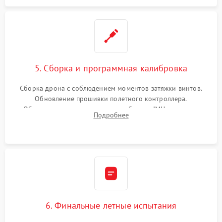
5. Сборка и программная калибровка
Сборка дрона с соблюдением моментов затяжки винтов.
Обновление прошивки полетного контроллера.
Обязательная программная калибровка IMU-сенсоров,
Подробнее
компаса, датчиков позиционирования и горизонта подвеса
камеры.
6. Финальные летные испытания