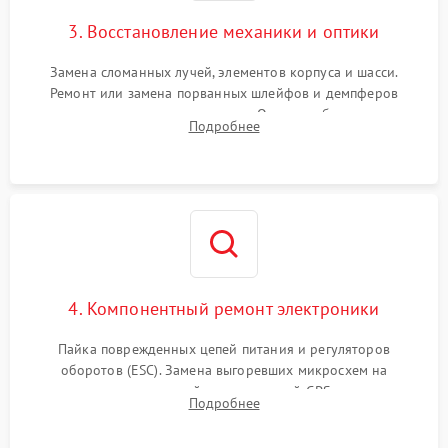
3. Восстановление механики и оптики
Замена сломанных лучей, элементов корпуса и шасси.
Ремонт или замена порванных шлейфов и демпферов
трехосевого подвеса камеры. Очистка объектива,
Подробнее
восстановление механизма фокусировки. Установка новых
пропеллеров.
4. Компонентный ремонт электроники
Пайка поврежденных цепей питания и регуляторов
оборотов (ESC). Замена выгоревших микросхем на
материнской плате, модулей GPS
Подробнее