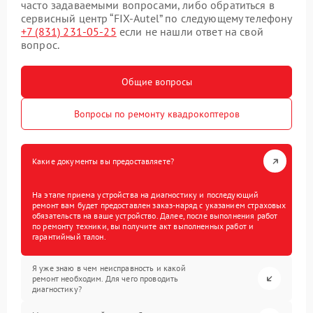
часто задаваемыми вопросами, либо обратиться в
сервисный центр “FIX-Autel” по следующему телефону
+7 (831) 231-05-25
если не нашли ответ на свой
вопрос.
Общие вопросы
Вопросы по ремонту квадрокоптеров
Какие документы вы предоставляете?
На этапе приема устройства на диагностику и последующий
ремонт вам будет предоставлен заказ-наряд с указанием страховых
обязательств на ваше устройство. Далее, после выполнения работ
по ремонту техники, вы получите акт выполненных работ и
гарантийный талон.
Я уже знаю в чем неисправность и какой
ремонт необходим. Для чего проводить
диагностику?