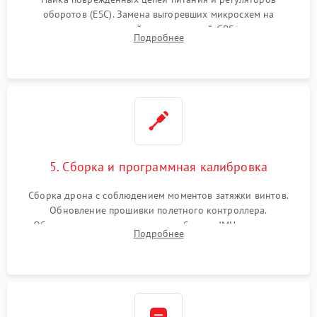
оборотов (ESC). Замена выгоревших микросхем на
материнской плате, модулей GPS
Подробнее
5. Сборка и программная калибровка
Сборка дрона с соблюдением моментов затяжки винтов.
Обновление прошивки полетного контроллера.
Обязательная программная калибровка IMU-сенсоров,
Подробнее
компаса, датчиков позиционирования и горизонта подвеса
камеры.