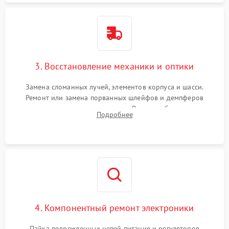
3. Восстановление механики и оптики
Замена сломанных лучей, элементов корпуса и шасси.
Ремонт или замена порванных шлейфов и демпферов
трехосевого подвеса камеры. Очистка объектива,
Подробнее
восстановление механизма фокусировки. Установка новых
пропеллеров.
4. Компонентный ремонт электроники
Пайка поврежденных цепей питания и регуляторов