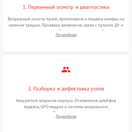
1. Первичный осмотр и диагностика
Визуальный осмотр лучей, пропеллеров и подвеса камеры на
наличие трещин. Проверка включения, связи с пультом ДУ и
передачи видеосигнала. Считывание логов ошибок через
Подробнее
полетное ПО для определения характера неисправности.
2. Разборка и дефектовка узлов
Аккуратное вскрытие корпуса. Отключение шлейфов
подвеса, GPS-модуля и системы визуального
позиционирования. Проверка полетного контроллера,
Подробнее
регуляторов оборотов (ESC) и бесколлекторных моторов на
короткое замыкание.