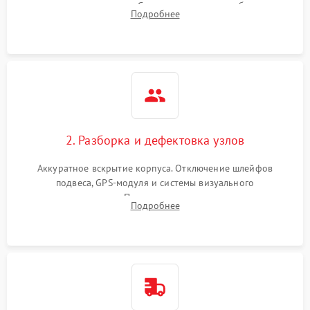
передачи видеосигнала. Считывание логов ошибок через
Подробнее
полетное ПО для определения характера неисправности.
2. Разборка и дефектовка узлов
Аккуратное вскрытие корпуса. Отключение шлейфов
подвеса, GPS-модуля и системы визуального
позиционирования. Проверка полетного контроллера,
Подробнее
регуляторов оборотов (ESC) и бесколлекторных моторов на
короткое замыкание.