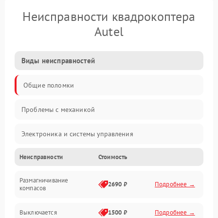
Неисправности квадрокоптера
Autel
Виды неисправностей
Общие поломки
Проблемы с механикой
Электроника и системы управления
Неисправности
Стоимость
Проблемы с сигналом
Размагничивание
Двигатели и силовая установка
2690 ₽
Подробнее →
компасов
ESC и питание
Выключается
1500 ₽
Подробнее →