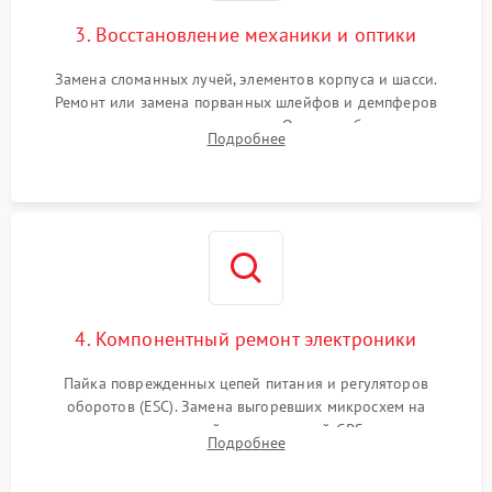
3. Восстановление механики и оптики
Замена сломанных лучей, элементов корпуса и шасси.
Ремонт или замена порванных шлейфов и демпферов
трехосевого подвеса камеры. Очистка объектива,
Подробнее
восстановление механизма фокусировки. Установка новых
пропеллеров.
4. Компонентный ремонт электроники
Пайка поврежденных цепей питания и регуляторов
оборотов (ESC). Замена выгоревших микросхем на
материнской плате, модулей GPS
Подробнее