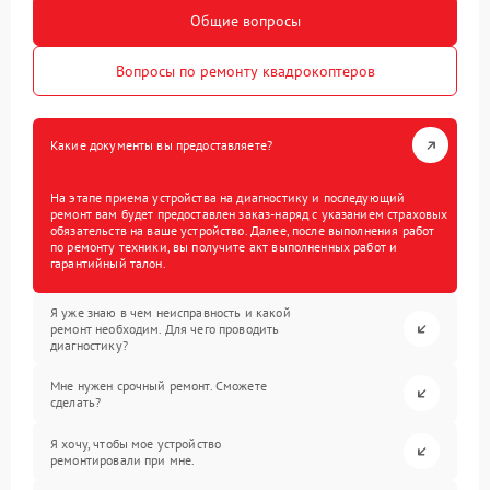
Общие вопросы
Вопросы по ремонту квадрокоптеров
Какие документы вы предоставляете?
На этапе приема устройства на диагностику и последующий
ремонт вам будет предоставлен заказ-наряд с указанием страховых
обязательств на ваше устройство. Далее, после выполнения работ
по ремонту техники, вы получите акт выполненных работ и
гарантийный талон.
Я уже знаю в чем неисправность и какой
ремонт необходим. Для чего проводить
диагностику?
Мне нужен срочный ремонт. Сможете
сделать?
Я хочу, чтобы мое устройство
ремонтировали при мне.