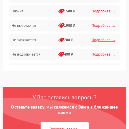
Камера и подвес
Глючит
1500 ₽
Подробнее →
Механические повреждения
Не включается
1900 ₽
Подробнее →
Программные сбои
Не заряжается
700 ₽
Подробнее →
Связь и телеметрия
Не подключается
400 ₽
Подробнее →
Температурные и внешние факторы
Нет изображения
2300 ₽
Подробнее →
Пропеллеры
Камеры
У Вас остались вопросы?
Оставьте заявку, мы свяжемся с Вами в ближайшее
время