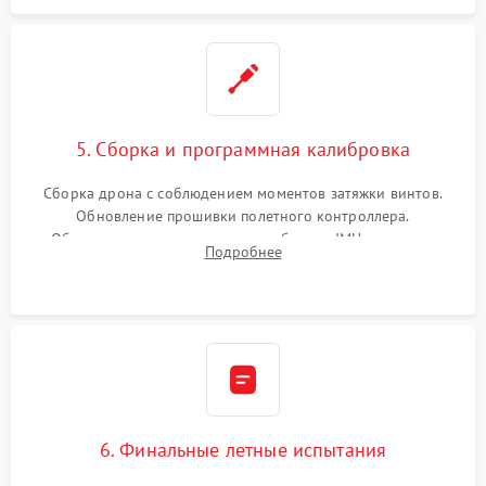
5. Сборка и программная калибровка
Сборка дрона с соблюдением моментов затяжки винтов.
Обновление прошивки полетного контроллера.
Обязательная программная калибровка IMU-сенсоров,
Подробнее
компаса, датчиков позиционирования и горизонта подвеса
камеры.
6. Финальные летные испытания