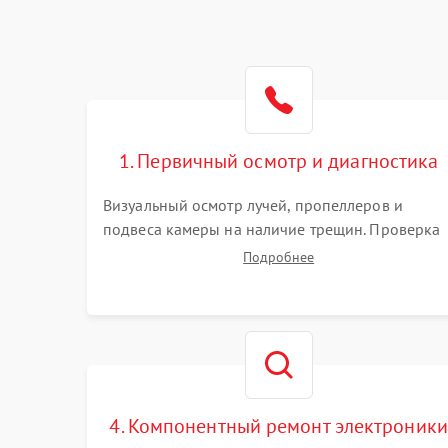
1. Первичный осмотр и диагностика
Визуальный осмотр лучей, пропеллеров и
подвеса камеры на наличие трещин. Проверка
включения, связи с пультом ДУ и передачи
Подробнее
видеосигнала. Считывание логов ошибок через
полетное ПО для определения характера
неисправности.
4. Компонентный ремонт электроники