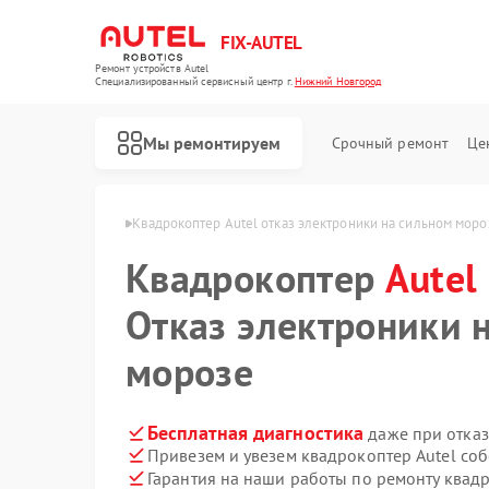
FIX-AUTEL
Ремонт устройств Autel
Специализированный cервисный центр г.
Нижний Новгород
Мы ремонтируем
Срочный ремонт
Це
в Нижнем Новгороде
Квадрокоптер Autel отказ электроники на сильном моро
Квадрокоптер
Autel
Отказ электроники 
морозе
Бесплатная диагностика
даже при отказ
Привезем и увезем квадрокоптер Autel со
Гарантия на наши работы по ремонту квад