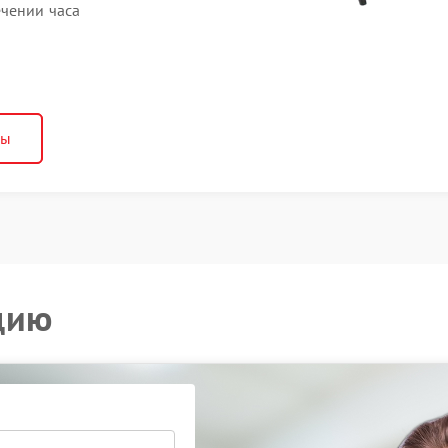
ечении часа
ны
цию