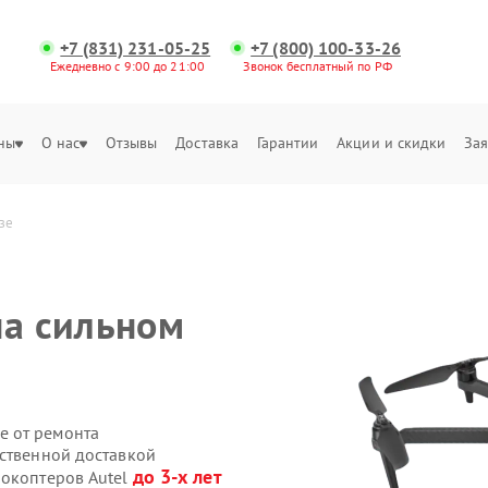
+7 (831) 231-05-25
+7 (800) 100-33-26
Ежедневно с 9:00 до 21:00
Звонок бесплатный по РФ
ны
О нас
Отзывы
Доставка
Гарантии
Акции и скидки
Зая
зе
на сильном
е от ремонта
бственной доставкой
до 3-х лет
рокоптеров Autel