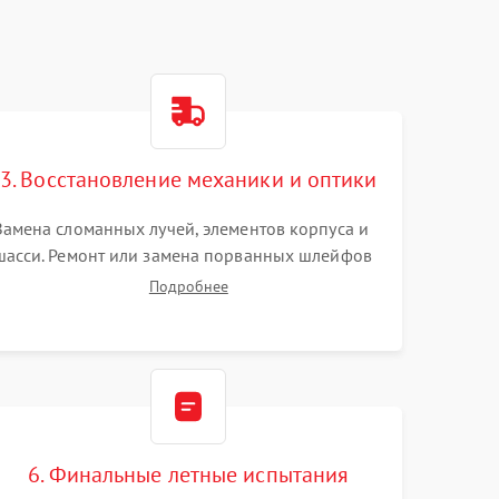
3. Восстановление механики и оптики
Замена сломанных лучей, элементов корпуса и
шасси. Ремонт или замена порванных шлейфов
и демпферов трехосевого подвеса камеры.
Подробнее
Очистка объектива, восстановление механизма
фокусировки. Установка новых пропеллеров.
6. Финальные летные испытания