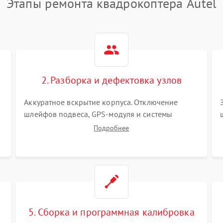
Этапы ремонта квадрокоптера Autel
2. Разборка и дефектовка узлов
Аккуратное вскрытие корпуса. Отключение
шлейфов подвеса, GPS-модуля и системы
визуального позиционирования. Проверка
Подробнее
полетного контроллера, регуляторов оборотов
(ESC) и бесколлекторных моторов на короткое
замыкание.
5. Сборка и программная калибровка