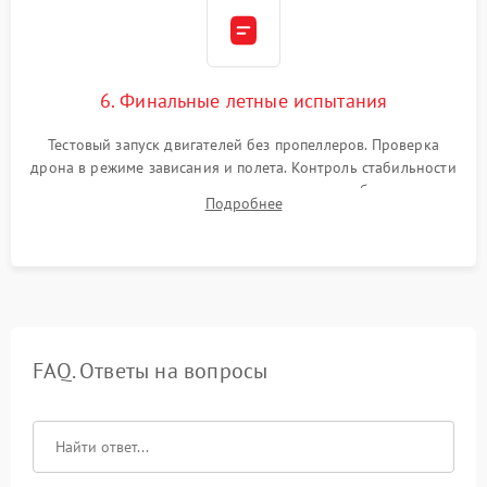
6. Финальные летные испытания
Тестовый запуск двигателей без пропеллеров. Проверка
дрона в режиме зависания и полета. Контроль стабильности
удержания точки, качества передачи видео, работы системы
Подробнее
возврата домой (RTH) и дальности радиосвязи.
FAQ. Ответы на вопросы