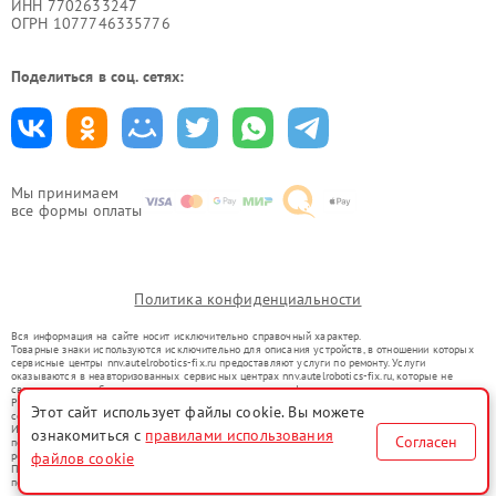
ИНН 7702633247
ОГРН 1077746335776
Поделиться в соц. сетях:
Мы принимаем
все формы оплаты
Политика конфиденциальности
Вся информация на сайте носит исключительно справочный характер.
Товарные знаки используются исключительно для описания устройств, в отношении которых
сервисные центры nnv.autelrobotics-fix.ru предоставляют услуги по ремонту. Услуги
оказываются в неавторизованных сервисных центрах nnv.autelrobotics-fix.ru, которые не
связаны с правообладателями товарных знаков или их официальными представителями.
Ремонт осуществляется для устройств, уже введенных в гражданский оборот в соответствии
Этот сайт использует файлы cookie. Вы можете
со статьей 1487 ГК РФ.
Использование товарных знаков не преследует цели индивидуализации услуг или введения
ознакомиться с
правилами использования
Согласен
потребителей в заблуждение, а служит для информирования о предоставляемых услугах по
ремонту техники указанных брендов.
файлов cookie
Представленная на сайте информация не является публичной офертой, определяемой
положениями Статьи 437(2) Гражданского кодекса РФ