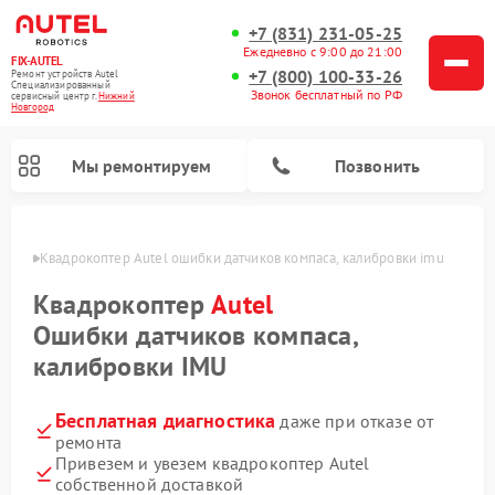
+7 (831) 231-05-25
Ежедневно с 9:00 до 21:00
FIX-AUTEL
+7 (800) 100-33-26
Ремонт устройств Autel
Специализированный
Звонок бесплатный по РФ
cервисный центр г.
Нижний
Новгород
Мы ремонтируем
Позвонить
ороде
Квадрокоптер Autel ошибки датчиков компаса, калибровки imu
Квадрокоптер
Autel
Ошибки датчиков компаса,
калибровки IMU
Бесплатная диагностика
даже при отказе от
ремонта
Привезем и увезем квадрокоптер Autel
собственной доставкой