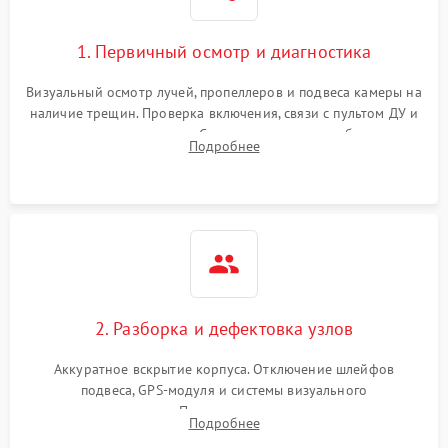
1. Первичный осмотр и диагностика
Визуальный осмотр лучей, пропеллеров и подвеса камеры на
наличие трещин. Проверка включения, связи с пультом ДУ и
передачи видеосигнала. Считывание логов ошибок через
Подробнее
полетное ПО для определения характера неисправности.
2. Разборка и дефектовка узлов
Аккуратное вскрытие корпуса. Отключение шлейфов
подвеса, GPS-модуля и системы визуального
позиционирования. Проверка полетного контроллера,
Подробнее
регуляторов оборотов (ESC) и бесколлекторных моторов на