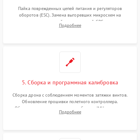
Пайка поврежденных цепей питания и регуляторов
оборотов (ESC). Замена выгоревших микросхем на
материнской плате, модулей GPS
Подробнее
5. Сборка и программная калибровка
Сборка дрона с соблюдением моментов затяжки винтов.
Обновление прошивки полетного контроллера.
Обязательная программная калибровка IMU-сенсоров,
Подробнее
компаса, датчиков позиционирования и горизонта подвеса
камеры.