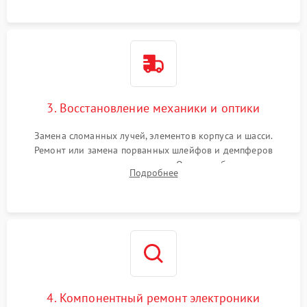
короткое замыкание.
3. Восстановление механики и оптики
Замена сломанных лучей, элементов корпуса и шасси.
Ремонт или замена порванных шлейфов и демпферов
трехосевого подвеса камеры. Очистка объектива,
Подробнее
восстановление механизма фокусировки. Установка новых
пропеллеров.
4. Компонентный ремонт электроники