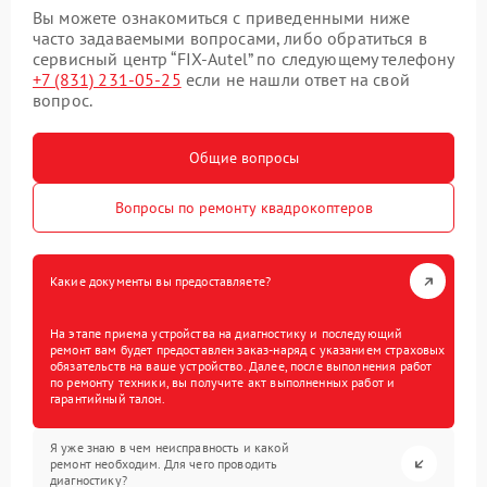
Вы можете ознакомиться с приведенными ниже
часто задаваемыми вопросами, либо обратиться в
сервисный центр “FIX-Autel” по следующему телефону
+7 (831) 231-05-25
если не нашли ответ на свой
вопрос.
Общие вопросы
Вопросы по ремонту квадрокоптеров
Какие документы вы предоставляете?
На этапе приема устройства на диагностику и последующий
ремонт вам будет предоставлен заказ-наряд с указанием страховых
обязательств на ваше устройство. Далее, после выполнения работ
по ремонту техники, вы получите акт выполненных работ и
гарантийный талон.
Я уже знаю в чем неисправность и какой
ремонт необходим. Для чего проводить
диагностику?