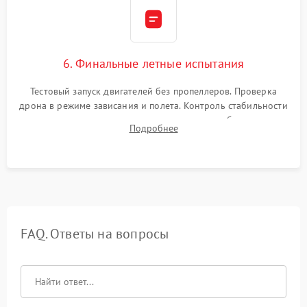
6. Финальные летные испытания
Тестовый запуск двигателей без пропеллеров. Проверка
дрона в режиме зависания и полета. Контроль стабильности
удержания точки, качества передачи видео, работы системы
Подробнее
возврата домой (RTH) и дальности радиосвязи.
FAQ. Ответы на вопросы