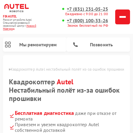
+7 (831) 231-05-25
Ежедневно с 9:00 до 21:00
FIX-AUTEL
+7 (800) 100-33-26
Ремонт устройств Autel
Специализированный
Звонок бесплатный по РФ
cервисный центр г.
Нижний
Новгород
Мы ремонтируем
Позвонить
ороде
Квадрокоптер Autel нестабильный полёт из‑за ошибок прошивки
Квадрокоптер
Autel
Нестабильный полёт из‑за ошибок
прошивки
Бесплатная диагностика
даже при отказе от
ремонта
Привезем и увезем квадрокоптер Autel
собственной доставкой