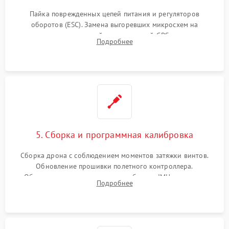
Пайка поврежденных цепей питания и регуляторов
оборотов (ESC). Замена выгоревших микросхем на
материнской плате, модулей GPS
Подробнее
5. Сборка и программная калибровка
Сборка дрона с соблюдением моментов затяжки винтов.
Обновление прошивки полетного контроллера.
Обязательная программная калибровка IMU-сенсоров,
Подробнее
компаса, датчиков позиционирования и горизонта подвеса
камеры.