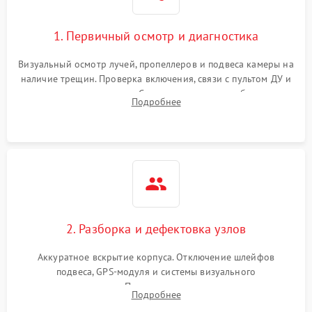
1. Первичный осмотр и диагностика
Визуальный осмотр лучей, пропеллеров и подвеса камеры на
наличие трещин. Проверка включения, связи с пультом ДУ и
передачи видеосигнала. Считывание логов ошибок через
Подробнее
полетное ПО для определения характера неисправности.
2. Разборка и дефектовка узлов
Аккуратное вскрытие корпуса. Отключение шлейфов
подвеса, GPS-модуля и системы визуального
позиционирования. Проверка полетного контроллера,
Подробнее
регуляторов оборотов (ESC) и бесколлекторных моторов на