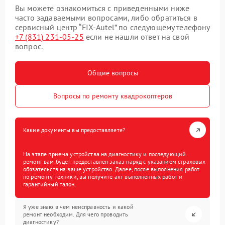
Вы можете ознакомиться с приведенными ниже
часто задаваемыми вопросами, либо обратиться в
сервисный центр “FIX-Autel” по следующему телефону
+7 (831) 231-05-25
если не нашли ответ на свой
вопрос.
Общие вопросы
Вопросы по ремонту квадрокоптеров
Какие документы вы предоставляете?
На этапе приема устройства на диагностику и последующий
ремонт вам будет предоставлен заказ-наряд с указанием страховых
обязательств на ваше устройство. Далее, после выполнения работ
по ремонту техники, вы получите акт выполненных работ и
гарантийный талон.
Я уже знаю в чем неисправность и какой
ремонт необходим. Для чего проводить
диагностику?