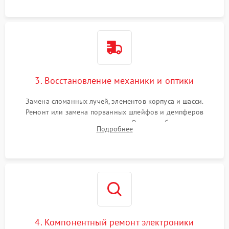
короткое замыкание.
3. Восстановление механики и оптики
Замена сломанных лучей, элементов корпуса и шасси.
Ремонт или замена порванных шлейфов и демпферов
трехосевого подвеса камеры. Очистка объектива,
Подробнее
восстановление механизма фокусировки. Установка новых
пропеллеров.
4. Компонентный ремонт электроники