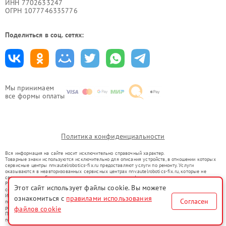
ИНН 7702633247
ОГРН 1077746335776
Поделиться в соц. сетях:
Мы принимаем
все формы оплаты
Политика конфиденциальности
Вся информация на сайте носит исключительно справочный характер.
Товарные знаки используются исключительно для описания устройств, в отношении которых
сервисные центры nnv.autelrobotics-fix.ru предоставляют услуги по ремонту. Услуги
оказываются в неавторизованных сервисных центрах nnv.autelrobotics-fix.ru, которые не
связаны с правообладателями товарных знаков или их официальными представителями.
Ремонт осуществляется для устройств, уже введенных в гражданский оборот в соответствии
Этот сайт использует файлы cookie. Вы можете
со статьей 1487 ГК РФ.
Использование товарных знаков не преследует цели индивидуализации услуг или введения
ознакомиться с
правилами использования
Согласен
потребителей в заблуждение, а служит для информирования о предоставляемых услугах по
ремонту техники указанных брендов.
файлов cookie
Представленная на сайте информация не является публичной офертой, определяемой
положениями Статьи 437(2) Гражданского кодекса РФ