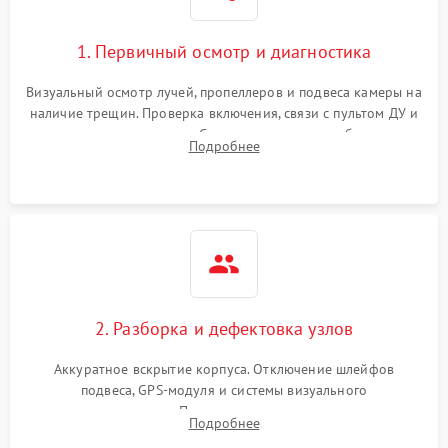
1. Первичный осмотр и диагностика
Визуальный осмотр лучей, пропеллеров и подвеса камеры на
наличие трещин. Проверка включения, связи с пультом ДУ и
передачи видеосигнала. Считывание логов ошибок через
Подробнее
полетное ПО для определения характера неисправности.
2. Разборка и дефектовка узлов
Аккуратное вскрытие корпуса. Отключение шлейфов
подвеса, GPS-модуля и системы визуального
позиционирования. Проверка полетного контроллера,
Подробнее
регуляторов оборотов (ESC) и бесколлекторных моторов на