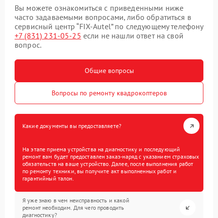
Вы можете ознакомиться с приведенными ниже
часто задаваемыми вопросами, либо обратиться в
сервисный центр “FIX-Autel” по следующему телефону
+7 (831) 231-05-25
если не нашли ответ на свой
вопрос.
Общие вопросы
Вопросы по ремонту квадрокоптеров
Какие документы вы предоставляете?
На этапе приема устройства на диагностику и последующий
ремонт вам будет предоставлен заказ-наряд с указанием страховых
обязательств на ваше устройство. Далее, после выполнения работ
по ремонту техники, вы получите акт выполненных работ и
гарантийный талон.
Я уже знаю в чем неисправность и какой
ремонт необходим. Для чего проводить
диагностику?