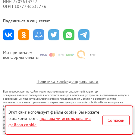
ИНН 7702633247
ОГРН 1077746335776
Поделиться в соц. сетях:
Мы принимаем
все формы оплаты
Политика конфиденциальности
Вся информация на сайте носит исключительно справочный характер.
Товарные знаки используются исключительно для описания устройств, в отношении которых
сервисные центры nnv.autelrobotics-fix.ru предоставляют услуги по ремонту. Услуги
оказываются в неавторизованных сервисных центрах nnv.autelrobotics-fix.ru, которые не
связаны с правообладателями товарных знаков или их официальными представителями.
Ремонт осуществляется для устройств, уже введенных в гражданский оборот в соответствии
Этот сайт использует файлы cookie. Вы можете
со статьей 1487 ГК РФ.
Использование товарных знаков не преследует цели индивидуализации услуг или введения
ознакомиться с
правилами использования
Согласен
потребителей в заблуждение, а служит для информирования о предоставляемых услугах по
ремонту техники указанных брендов.
файлов cookie
Представленная на сайте информация не является публичной офертой, определяемой
положениями Статьи 437(2) Гражданского кодекса РФ