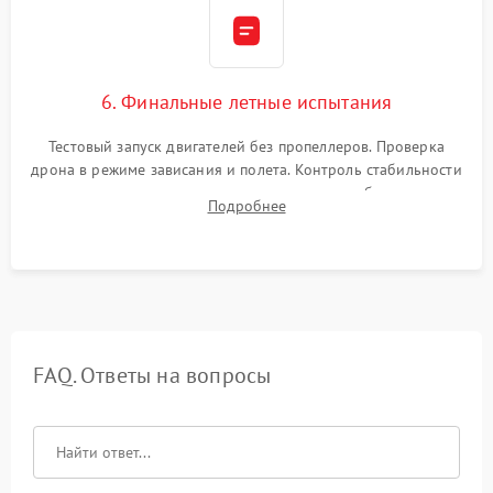
6. Финальные летные испытания
Тестовый запуск двигателей без пропеллеров. Проверка
дрона в режиме зависания и полета. Контроль стабильности
удержания точки, качества передачи видео, работы системы
Подробнее
возврата домой (RTH) и дальности радиосвязи.
FAQ. Ответы на вопросы