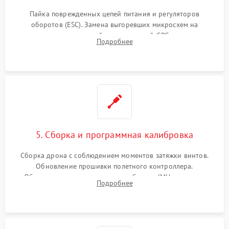
Пайка поврежденных цепей питания и регуляторов
оборотов (ESC). Замена выгоревших микросхем на
материнской плате, модулей GPS
Подробнее
5. Сборка и программная калибровка
Сборка дрона с соблюдением моментов затяжки винтов.
Обновление прошивки полетного контроллера.
Обязательная программная калибровка IMU-сенсоров,
Подробнее
компаса, датчиков позиционирования и горизонта подвеса
камеры.