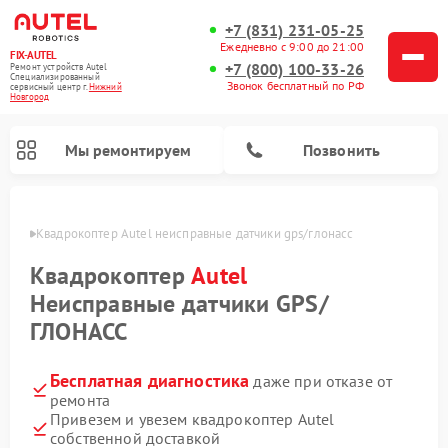
+7 (831) 231-05-25
Ежедневно с 9:00 до 21:00
FIX-AUTEL
+7 (800) 100-33-26
Ремонт устройств Autel
Специализированный
Звонок бесплатный по РФ
cервисный центр г.
Нижний
Новгород
Мы ремонтируем
Позвонить
ороде
Квадрокоптер Autel неисправные датчики gps/глонасс
Квадрокоптер
Autel
Неисправные датчики GPS/
ГЛОНАСС
Бесплатная диагностика
даже при отказе от
ремонта
Привезем и увезем квадрокоптер Autel
собственной доставкой