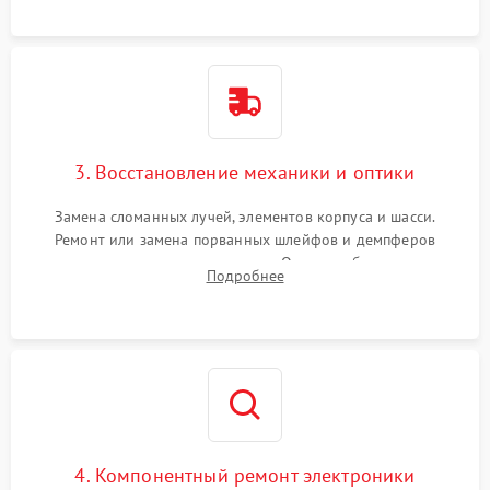
короткое замыкание.
3. Восстановление механики и оптики
Замена сломанных лучей, элементов корпуса и шасси.
Ремонт или замена порванных шлейфов и демпферов
трехосевого подвеса камеры. Очистка объектива,
Подробнее
восстановление механизма фокусировки. Установка новых
пропеллеров.
4. Компонентный ремонт электроники