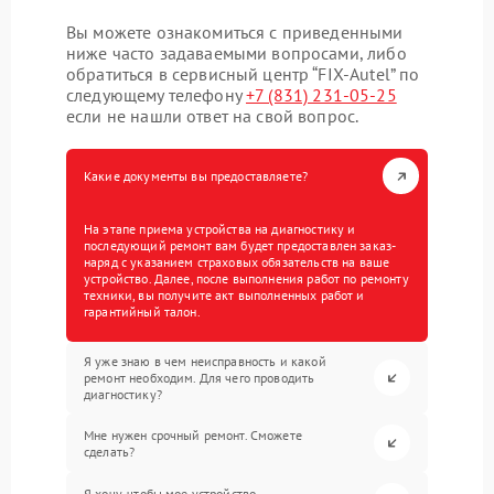
Вы можете ознакомиться с приведенными
ниже часто задаваемыми вопросами, либо
обратиться в сервисный центр “FIX-Autel” по
следующему телефону
+7 (831) 231-05-25
если не нашли ответ на свой вопрос.
Какие документы вы предоставляете?
На этапе приема устройства на диагностику и
последующий ремонт вам будет предоставлен заказ-
наряд с указанием страховых обязательств на ваше
устройство. Далее, после выполнения работ по ремонту
техники, вы получите акт выполненных работ и
гарантийный талон.
Я уже знаю в чем неисправность и какой
ремонт необходим. Для чего проводить
диагностику?
Мне нужен срочный ремонт. Сможете
сделать?
Я хочу, чтобы мое устройство